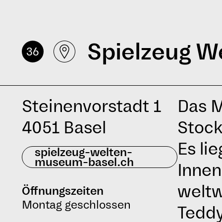
Spielzeug W
36
Steinenvorstadt 1
Das M
4051 Basel
Stock
Es li
spielzeug-welten-
museum-basel.ch
Innen
weltw
Öffnungszeiten
Montag geschlossen
Teddy