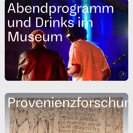
Abendprogramm
und Drinks im
Museum
Provenienzforschun